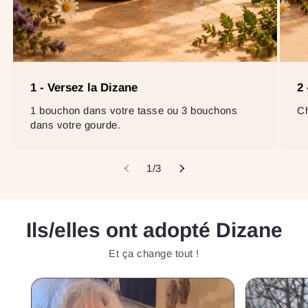
1 - Versez la Dizane
2 
1 bouchon dans votre tasse ou 3 bouchons
Ch
dans votre gourde.
de
1
/
3
Ils/elles
ont adopté Dizane
Et ça change tout !