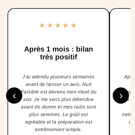
★★★★★
Après 1 mois : bilan
très positif
J’ai attendu plusieurs semaines
Aprè
avant de laisser un avis. Nuit
un
Paisible est devenu mon rituel du
Depui
‹
›
soir. Je me sens plus détendue
me se
avant de dormir et mes nuits sont
m
plus sereines. Le goût est
nette
agréable et la préparation est
un
extrêmement simple.