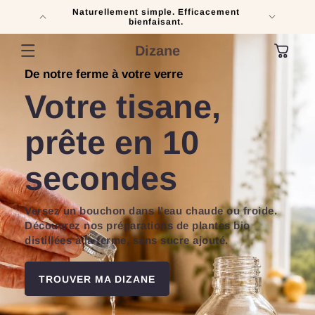
ET
Naturellement simple. Efficacement
PASSER
Le pouvo
bienfaisant.
AU
CONTENU
Dizane
Panier
De notre ferme à votre verre
Votre tisane,
prête en 10
secondes
Versez un bouchon dans l’eau chaude ou froide.
Découvrez nos préparations de plantes bio
distillées à la ferme, sans sucre ajouté.
TROUVER MA DIZANE